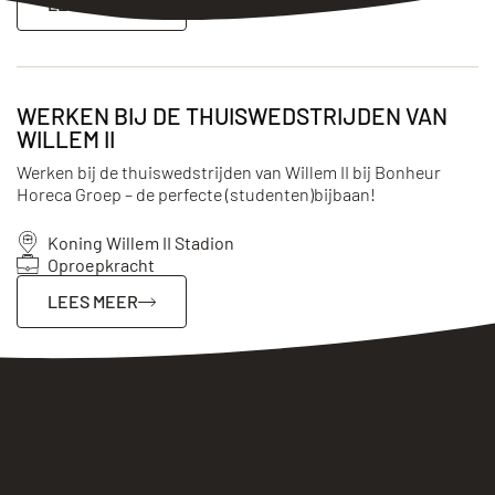
LEES MEER
WERKEN BIJ DE THUISWEDSTRIJDEN VAN
WILLEM II
Werken bij de thuiswedstrijden van Willem II bij Bonheur
Horeca Groep – de perfecte (studenten)bijbaan!
Koning Willem II Stadion
Oproepkracht
LEES MEER
STAGE HILVARIA STUDIO’S OPERATIONEEL
Tijdens je stage bij Hilvaria Studio’s ben je van begin tot eind
betrokken bij evenementen, partijen en congressen die in de
oude muziekstudio uit 1964 plaatsvinden. Je gaat