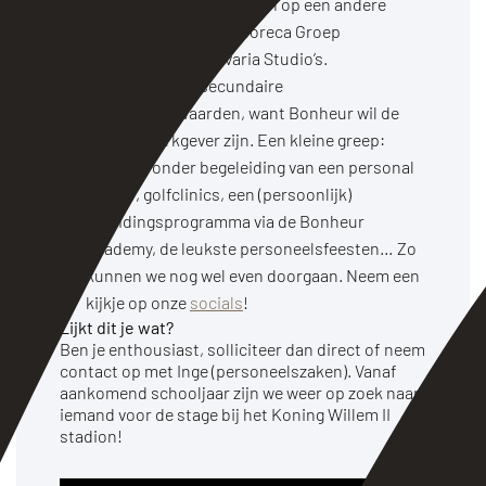
je kan ook ingezet worden op een andere
locatie van Bonheur Horeca Groep
bijvoorbeeld bij Hilvaria Studio’s.
De allerleukste secundaire
arbeidsvoorwaarden, want Bonheur wil de
leukste werkgever zijn. Een kleine greep:
sportles onder begeleiding van een personal
trainer, golfclinics, een (persoonlijk)
opleidingsprogramma via de Bonheur
Academy, de leukste personeelsfeesten… Zo
kunnen we nog wel even doorgaan. Neem een
kijkje op onze
socials
!
Lijkt dit je wat?
Ben je enthousiast, solliciteer dan direct of neem
contact op met Inge (personeelszaken). Vanaf
aankomend schooljaar zijn we weer op zoek naar
iemand voor de stage bij het Koning Willem II
stadion!