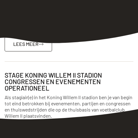
van begin tot eind betrokken bij alles wat zich op de vloer
afspeelt.
Grand Café Esplanade
24 uur
Oproepkracht
LEES MEER
STAGE KONING WILLEM II STADION
CONGRESSEN EN EVENEMENTEN
OPERATIONEEL
Als stagiair(e) in het Koning Willem II stadion ben je van begin
tot eind betrokken bij evenementen, partijen en congressen
en thuiswedstrijden die op de thuisbasis van voetbalclub
Willem II plaatsvinden.
Koning Willem II Stadion
Stage