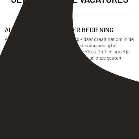
ALLROUND MEDEWERKER BEDIENING
Aandacht, service en vakmanschap – daar draait het om in de
horeca. Als allround medewerker bediening ben jij hét
visitekaartje van De Gasterij van Prise d’Eau Golf en speel je
een belangrijke rol in de totaalbeleving van onze gasten.
Prise d'Eau Golf
38 uur
Vaste dienst
LEES MEER
MEDEWERKER BEDIENING
Bij Grand Café Esplanade ben je als medewerker bediening