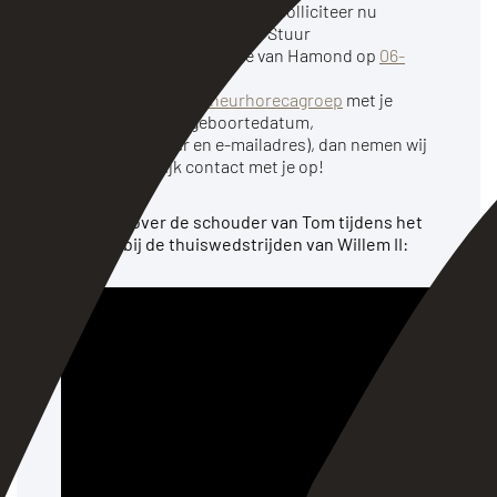
naar enthousiaste collega’s. Solliciteer nu
gemakkelijk via
WhatsApp
! Stuur
een
berichtje
naar Denise van Hamond op
06-
10022124
of mail
naar
Planning@bonheurhorecagroep
met je
gegevens (naam, geboortedatum,
telefoonnummer en e-mailadres), dan nemen wij
zo snel mogelijk contact met je op!
Kijk mee over de schouder van Tom tijdens het
werken bij de thuiswedstrijden van Willem II: