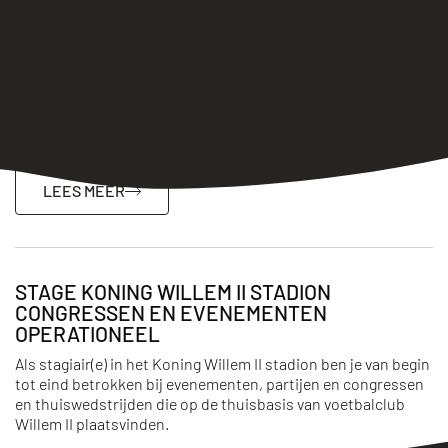
STAGE GRAND CAFÉ ESPLANADE – TILBURG
UNIVERSITY OPERATIONEEL
Grand Café Esplanade
Stage
LEES MEER
STAGE KONING WILLEM II STADION
CONGRESSEN EN EVENEMENTEN
OPERATIONEEL
Als stagiair(e) in het Koning Willem II stadion ben je van begin
tot eind betrokken bij evenementen, partijen en congressen
en thuiswedstrijden die op de thuisbasis van voetbalclub
Willem II plaatsvinden.